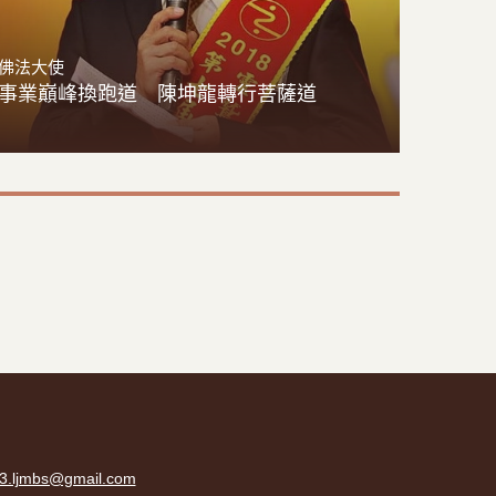
佛法大使
事業巔峰換跑道 陳坤龍轉行菩薩道
3.ljmbs@gmail.com