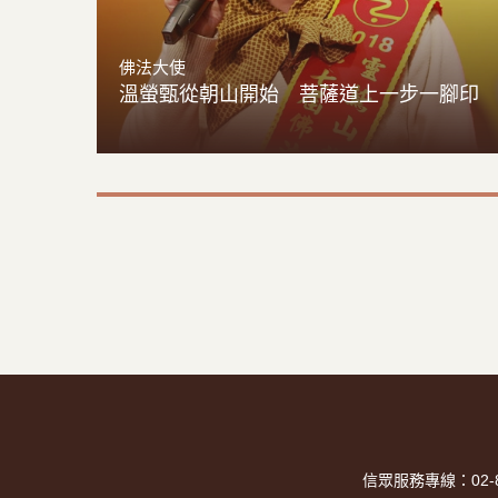
佛法大使
溫螢甄從朝山開始 菩薩道上一步一腳印
信眾服務專線：02-82