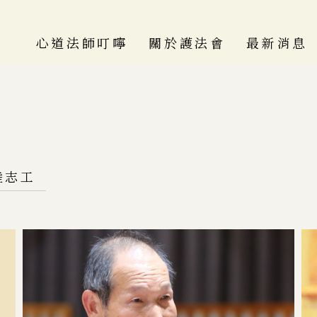
心道法師叮嚀
關於護法會
最新消息
人間觀音行 有我一
護法會介紹
定行
歷史沿革
大事紀
百福心要
陸志工
各區會介紹