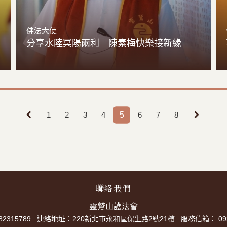
佛法大使
分享水陸冥陽兩利 陳素梅快樂接新緣
5
1
2
3
4
6
7
8
聯絡我們
靈鷲山護法會
315789
連絡地址：220新北市永和區保生路2號21樓
服務信箱：
09