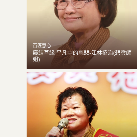
百匠慧心
廣結善緣 平凡中的慈悲-江林招治(碧雲師
姐)