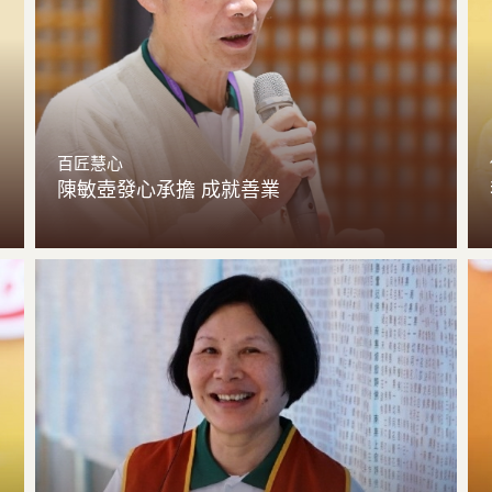
百匠慧心
陳敏壺發心承擔 成就善業