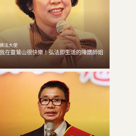
佛法大使
我在靈鷲山很快樂！弘法即生活的陳嬌師姐