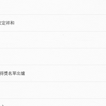
安定祥和
 得獎名單出爐