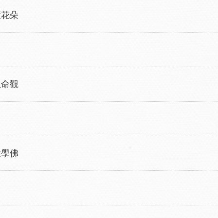
慧花朵
生命觀
性學佛