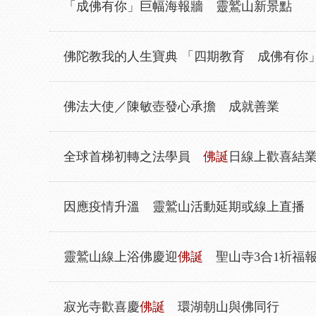
「成佛有你」巨幅海報牆 靈鷲山新景點
佛陀教我的人生寶典 「四期教育 成佛有你
佛法大使／陳敏壺發心承擔 成就善業
全球首梯初轉之法學員
佛誕
日線上歡喜結
因應疫情升溫 靈鷲山活動延期或線上直播
靈鷲山線上浴佛慶迎
佛誕
聖山寺3合1祈福
寂光寺歡喜慶
佛誕
環湖朝山與佛同行