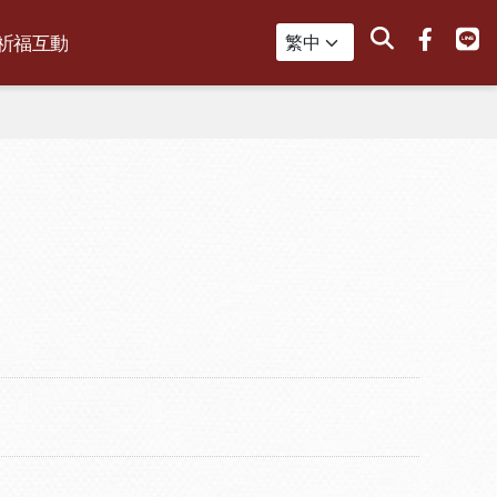
搜尋
祈福互動