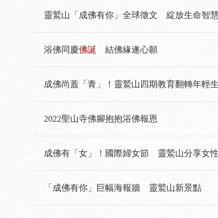
靈鷲山「成佛有你」全球徵文 綻放生命智
浴佛同慶
佛誕
結佛緣遂心願
成佛尚蓋「青」！靈鷲山四期教育翻轉年輕
2022聖山寺佛腳抱抱浴佛報恩
成佛有「女」！國際婦女節 靈鷲山分享女
「成佛有你」巨幅海報牆 靈鷲山新景點