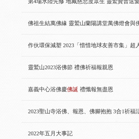
第4場水陸先修 地藏慈悲度眾生 靈鷲贊普送
佛祖生結萬佛緣 靈鷲山蘭陽講堂萬佛燈會與
作伙環保減塑 2023「惜惜地球友善市集」超
靈鷲山2023浴佛節 禮佛祈福報親恩
嘉義中心浴佛慶
佛誕
禮懺報無盡恩
2023聖山寺浴佛、報恩、佛腳抱抱 3合1祈福
2022年五月大事記