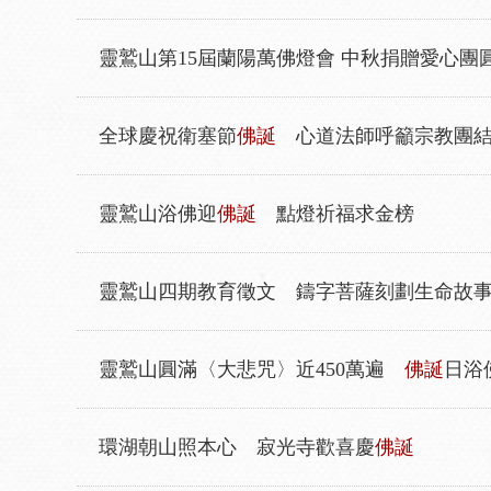
靈鷲山第15屆蘭陽萬佛燈會 中秋捐贈愛心團
全球慶祝衛塞節
佛誕
心道法師呼籲宗教團結
靈鷲山浴佛迎
佛誕
點燈祈福求金榜
靈鷲山四期教育徵文 鑄字菩薩刻劃生命故
靈鷲山圓滿〈大悲咒〉近450萬遍
佛誕
日浴
環湖朝山照本心 寂光寺歡喜慶
佛誕