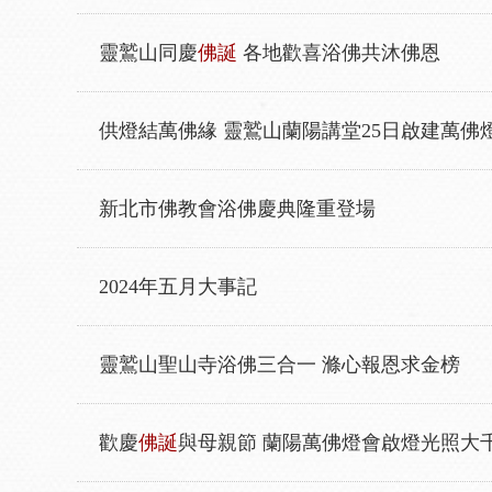
靈鷲山同慶
佛誕
各地歡喜浴佛共沐佛恩
供燈結萬佛緣 靈鷲山蘭陽講堂25日啟建萬佛
新北市佛教會浴佛慶典隆重登場
2024年五月大事記
靈鷲山聖山寺浴佛三合一 滌心報恩求金榜
歡慶
佛誕
與母親節 蘭陽萬佛燈會啟燈光照大