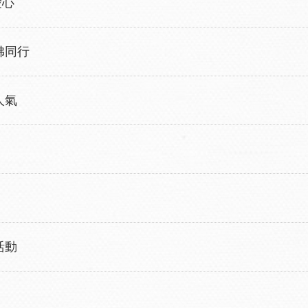
愛心
佛同行
人氣
活動