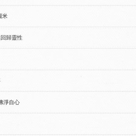
圓米
回歸靈性
事
佛淨自心