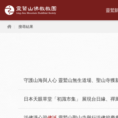
跳到主要內容區塊
靈鷲
首頁
搜尋結果
守護山海與人心 靈鷲山無生道場、聖山寺獲
日本天眼草堂「初識市集」 展現台日緣、禪
浴佛淨心迎
佛誕
靈鷲山聖山寺舉行浴佛節慶