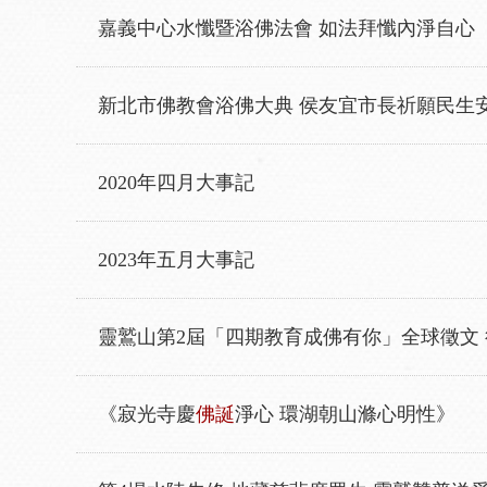
嘉義中心水懺暨浴佛法會 如法拜懺內淨自心
新北市佛教會浴佛大典 侯友宜市長祈願民生
2020年四月大事記
2023年五月大事記
靈鷲山第2屆「四期教育成佛有你」全球徵文
《寂光寺慶
佛誕
淨心 環湖朝山滌心明性》