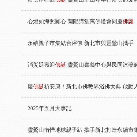
心燈如海照願心 蘭陽講堂萬佛燈會同慶
佛誕
永續親子市集結合浴佛 新北市與靈鷲山攜手
消災延壽迎
佛誕
靈鷲山嘉義中心與民同沐藥
慶
佛誕
祈安康！新北市佛教界浴佛大典 啟動
2025年五月大事記
靈鷲山惜惜地球親子趴 攜手新北打造永續市