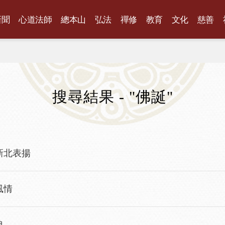
新聞
心道法師
總本山
弘法
禪修
教育
文化
慈善
搜尋結果 - "佛誕"
新北表揚
風情
典