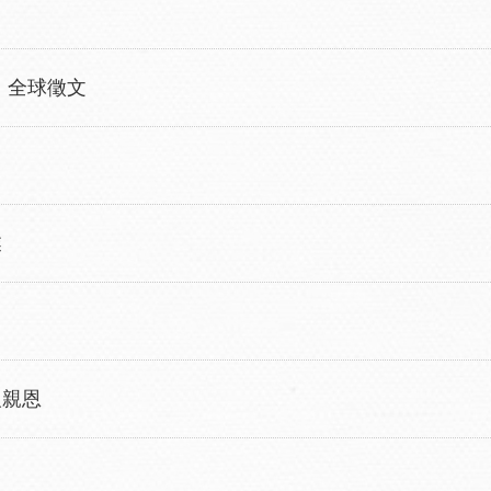
」全球徵文
業
報親恩