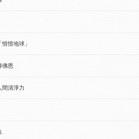
「惜惜地球」
師佛恩
人間清淨力
集