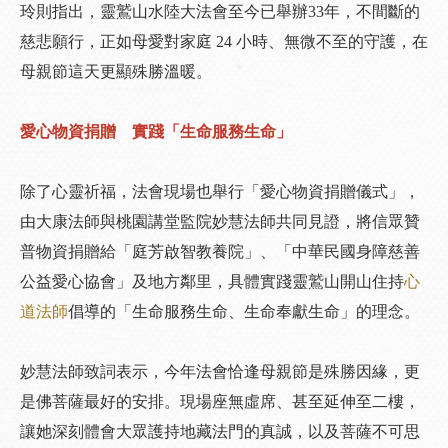
玲則指出，靈鷲山水陸大法會至今已舉辦33年，不間斷的
慈悲願行，正如母愛對家庭 24 小時、無微不至的守護，在
母親節這天更顯殊勝溫暖。
愛心物資捐贈 實踐「生命服務生命」
除了心靈祈福，法會現場也舉行「愛心物資捐贈儀式」，
由大康法師與桃園講堂監院妙慧法師共同見證，將信眾贊
普物資捐贈給「庭芳啟智教養院」、「中華民國身障慈善
公益愛心協會」及地方鄰里，具體實踐靈鷲山開山住持
心
道法師
倡導的「生命服務生命、生命奉獻生命」的理念。
妙慧法師致詞表示，今年法會恰逢母親節是殊勝因緣，更
是佛菩薩最好的安排。現場座無虛席、甚至延伸至二樓，
讓她深刻體會大眾護持地藏法門的真誠，以及菩薩不可思