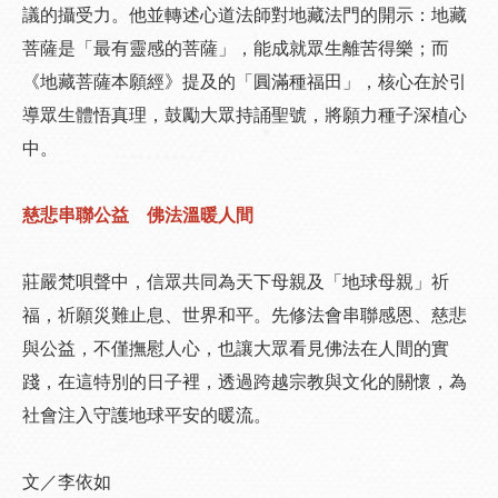
議的攝受力。他並轉述心道法師對地藏法門的開示：地藏
菩薩是「最有靈感的菩薩」，能成就眾生離苦得樂；而
《地藏菩薩本願經》提及的「圓滿種福田」，核心在於引
導眾生體悟真理，鼓勵大眾持誦聖號，將願力種子深植心
中。
慈悲串聯公益 佛法溫暖人間
莊嚴梵唄聲中，信眾共同為天下母親及「地球母親」祈
福，祈願災難止息、世界和平。先修法會串聯感恩、慈悲
與公益，不僅撫慰人心，也讓大眾看見佛法在人間的實
踐，在這特別的日子裡，透過跨越宗教與文化的關懷，為
社會注入守護地球平安的暖流。
文／李依如