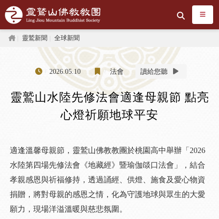
跳到主要內容區塊
搜尋
首頁
靈鷲新聞
全球新聞
2026.05.10
法會
讀給您聽
靈鷲山水陸先修法會適逢母親節 點亮
心燈祈願地球平安
適逢溫馨母親節，靈鷲山佛教教團於桃園高中舉辦「2026
水陸第四場先修法會《地藏經》暨瑜伽燄口法會」，結合
孝親感恩與祈福修持，透過誦經、供燈、施食及愛心物資
捐贈，將對母親的感恩之情，化為守護地球與眾生的大愛
願力，現場洋溢溫暖與慈悲氛圍。