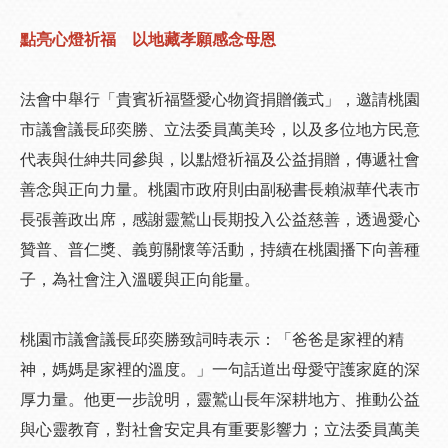
點亮心燈祈福 以地藏孝願感念母恩
法會中舉行「貴賓祈福暨愛心物資捐贈儀式」，邀請桃園
市議會議長邱奕勝、立法委員萬美玲，以及多位地方民意
代表與仕紳共同參與，以點燈祈福及公益捐贈，傳遞社會
善念與正向力量。桃園市政府則由副秘書長賴淑華代表市
長張善政出席，感謝靈鷲山長期投入公益慈善，透過愛心
贊普、普仁獎、義剪關懷等活動，持續在桃園播下向善種
子，為社會注入溫暖與正向能量。
桃園市議會議長邱奕勝致詞時表示：「爸爸是家裡的精
神，媽媽是家裡的溫度。」一句話道出母愛守護家庭的深
厚力量。他更一步說明，靈鷲山長年深耕地方、推動公益
與心靈教育，對社會安定具有重要影響力；立法委員萬美