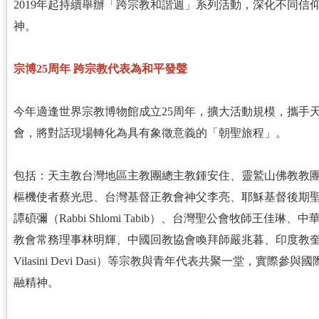
2019年起持續舉辦「跨宗教和諧週」系列活動，深化不同
神。
宗博25周年 跨宗教代表為和平發聲
今年適逢世界宗教博物館成立25周年，擴大活動規模，攜手
會，將對話現場轉化為具有象徵意義的「朝聖旅程」。
包括：天主教台灣地區主教團總主教鍾安住、靈鷲山佛教教
樞機使者蔡光思、台灣基督正教會神父李亮、耶穌基督後期
譚碩彌（Rabbi Shlomi Tabib）、台灣聖公會牧師王
教會常務理事林明輝、中國回教協會喚拜師嚴兆暮、印度教奎師
Vilasini Devi Dasi）等宗教與青年代表共聚一堂，實
融精神。