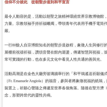
信仰不分彼此 從朝聖步道到和平宣言
最令人動容的是，活動以朝聖之旅精神環繞世界宗教博物館
力量。宗教領袖手持祈福蠟燭，帶領青年代表用手機手電筒
嚴。
一行80餘人自宗博館知名的朝聖步道啟程，象徵人生與修行
展櫃前祝禱祈福，讚頌音聲在館內迴盪，傳遞智慧與祝福，
常可實踐的行動，也在多元文化中看見人性共通的善與光。
活動高潮是在金色大廳旁玻璃牆舉行的「和平鴿遙送祈願儀
（Fr. Emanuele Angiola）的福音，參與者將象徵祝
裝置上，祈願心聲隨之傳遞至世界各個角落。隨後在聖方濟
念，形塑跨世代的靈性共鳴。