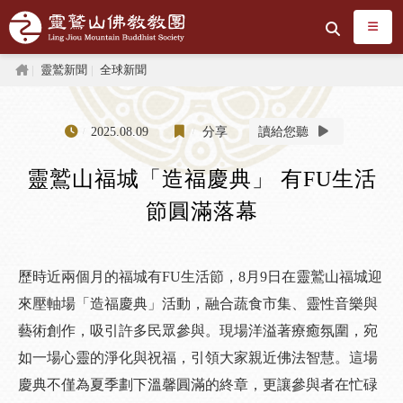
跳到主要內容區塊
搜尋
首頁
靈鷲新聞
全球新聞
2025.08.09
分享
讀給您聽
靈鷲山福城「造福慶典」 有FU生活
節圓滿落幕
歷時近兩個月的福城有FU生活節，8月9日在靈鷲山福城迎
來壓軸場「造福慶典」活動，融合蔬食市集、靈性音樂與
藝術創作，吸引許多民眾參與。現場洋溢著療癒氛圍，宛
如一場心靈的淨化與祝福，引領大家親近佛法智慧。這場
慶典不僅為夏季劃下溫馨圓滿的終章，更讓參與者在忙碌