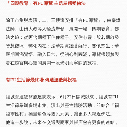
「四期教育」有FU導覽 主題展感受佛法
除了市集與表演，二、三樓還安排「有FU導覽」，由巖燦
法師、山姆大叔等人輪流帶領，展開一場「四期教育」佛
法之旅：從阿含期種下信仰種子、安住心靈；般若期啟發
智慧觀照、轉化內在；法華期實踐菩薩行、關懷眾生；華
嚴期圓滿覺悟、融入日常。從初心到圓滿，導覽帶領參與
者在感官與心靈間展開一段光明而寧靜的旅程。
有FU生活節最終場 傳遞溫暖與祝福
福城營運總監施建志表示，6月22日開城以來，福城有FU
生活節舉辦多場市集、演出與靈性體驗活動，並結合「福
臨靈性村」插畫角色等親民元素，讓更多人親近佛法。
他進一步說，未來在交通與商家與飯店會有更多的連結，