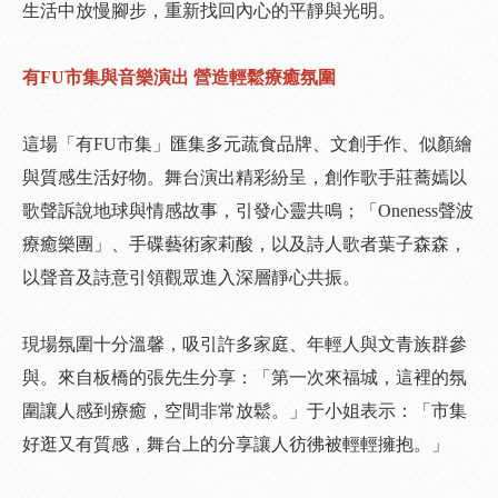
生活中放慢腳步，重新找回內心的平靜與光明。
有FU市集與音樂演出 營造輕鬆療癒氛圍
這場「有FU市集」匯集多元蔬食品牌、文創手作、似顏繪
與質感生活好物。舞台演出精彩紛呈，創作歌手莊蕎嫣以
歌聲訴說地球與情感故事，引發心靈共鳴；「Oneness聲波
療癒樂團」、手碟藝術家莉酸，以及詩人歌者葉子森森，
以聲音及詩意引領觀眾進入深層靜心共振。
現場氛圍十分溫馨，吸引許多家庭、年輕人與文青族群參
與。來自板橋的張先生分享：「第一次來福城，這裡的氛
圍讓人感到療癒，空間非常放鬆。」于小姐表示：「市集
好逛又有質感，舞台上的分享讓人彷彿被輕輕擁抱。」