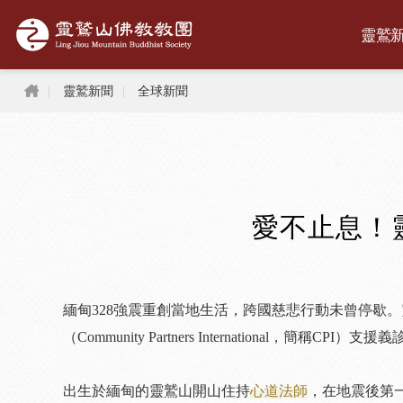
跳到主要內容區塊
靈鷲
首頁
靈鷲新聞
全球新聞
愛不止息！
緬甸328強震重創當地生活，跨國慈悲行動未曾停歇
（Community Partners Internation
出生於緬甸的靈鷲山開山住持
心道法師
，在地震後第