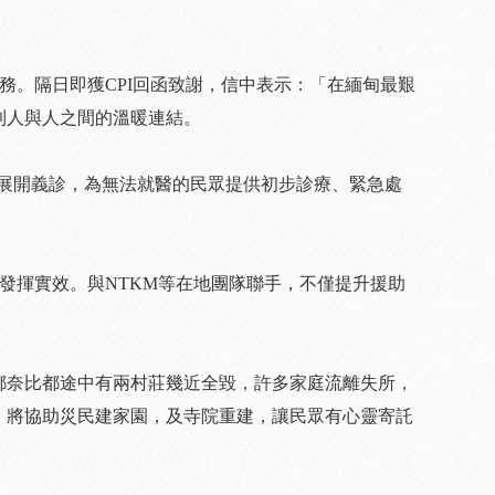
務。隔日即獲CPI回函致謝，信中表示：「在緬甸最艱
到人與人之間的溫暖連結。
實皆等地展開義診，為無法就醫的民眾提供初步診療、緊急處
發揮實效。與NTKM等在地團隊聯手，不僅提升援助
都奈比都途中有兩村莊幾近全毀，許多家庭流離失所，
，將協助災民建家園，及寺院重建，讓民眾有心靈寄託