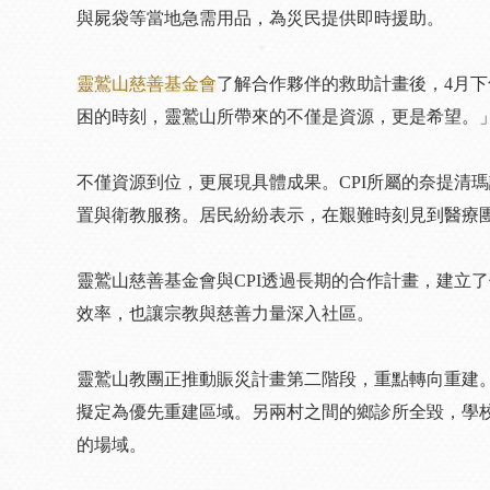
與屍袋等當地急需用品，為災民提供即時援助。
靈鷲山慈善基金會
了解合作夥伴的救助計畫後，4月下
困的時刻，靈鷲山所帶來的不僅是資源，更是希望。
不僅資源到位，更展現具體成果。CPI所屬的奈提清瑪診所
置與衛教服務。居民紛紛表示，在艱難時刻見到醫療
靈鷲山慈善基金會與CPI透過長期的合作計畫，建立
效率，也讓宗教與慈善力量深入社區。
靈鷲山教團正推動賑災計畫第二階段，重點轉向重建
擬定為優先重建區域。另兩村之間的鄉診所全毀，學
的場域。