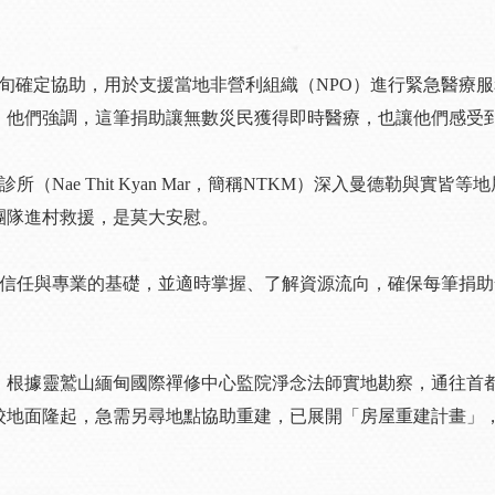
旬確定協助，用於支援當地非營利組織（NPO）進行緊急醫療服
」他們強調，這筆捐助讓無數災民獲得即時醫療，也讓他們感受
（Nae Thit Kyan Mar，簡稱NTKM）深入曼德勒與
團隊進村救援，是莫大安慰。
了信任與專業的基礎，並適時掌握、了解資源流向，確保每筆捐助
。根據靈鷲山緬甸國際禪修中心監院淨念法師實地勘察，通往首
校地面隆起，急需另尋地點協助重建，已展開「房屋重建計畫」