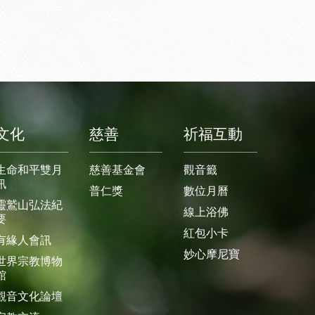
文化
慈善
祈福互動
生命和平雙月
慈善基金會
觀音籤
訊
普仁獎
數位月曆
靈鷲山弘法紀
線上浴佛
要
紅包小卡
有緣人會訊
妙心摩尼寶
世界宗教博物
館
觀音文化論壇