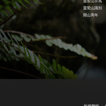
靈鷲山宗風
靈鷲山識別
開山周年