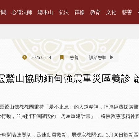
新聞
心道法師
總本山
弘法
禪修
教育
文化
慈善
2025.05.14
慈善
讀給您聽
靈鷲山協助緬甸強震重災區義診 
。靈鷲山佛教教團秉持「愛不止息」的人道精神，捐贈經費採購
al，簡稱CPI）支援義診行動，並展開下個階段的「房屋重建計畫」，將佛教慈
一時間表達關切，迅速動員救災，展現宗教關懷。3月30日於災區