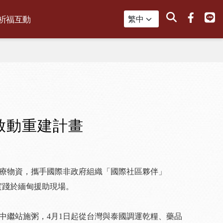
搜尋
祈福互動
啟動重建計畫
醫療物資，攜手國際非政府組織「國際社區夥伴」
悲精神實踐於緬甸援助現場。
中繼站施粥，4月1日起從台灣與泰國調運乾糧、藥品