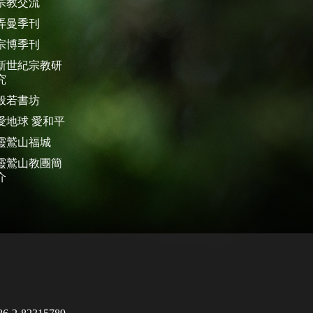
宗教交流
弄曼季刊
宗博季刊
新世紀宗教研
究
般若書坊
愛地球 愛和平
靈鷲山福城
靈鷲山教團簡
介