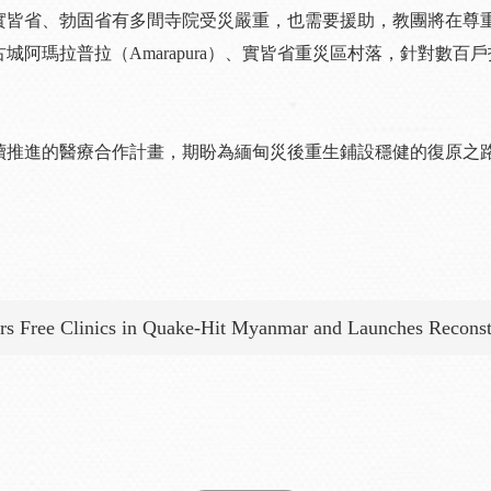
實皆省、勃固省有多間寺院受災嚴重，也需要援助，教團將在尊
阿瑪拉普拉（Amarapura）、實皆省重災區村落，針對數百
續推進的醫療合作計畫，期盼為緬甸災後重生鋪設穩健的復原之
rs Free Clinics in Quake-Hit Myanmar and Launches Reconst