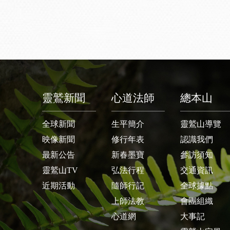
靈鷲新聞
心道法師
總本山
全球新聞
生平簡介
靈鷲山導覽
映像新聞
修行年表
認識我們
最新公告
新春墨寶
參訪須知
靈鷲山TV
弘法行程
交通資訊
近期活動
隨師行記
全球據點
上師法教
會團組織
心道網
大事記