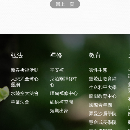
回上一頁
弘法
禪修
教育
新春祈福活動
平安禪
靈性生態
大悲咒全球心
尼泊爾禪修中
靈鷲山教育網
靈網
心
生命和平大學
水陸空大法會
緬甸禪修中心
龍樹教育中心
華嚴法會
紐約禪空間
國際青年團
短期出家
弄曼沙彌學院
慧命成長學院