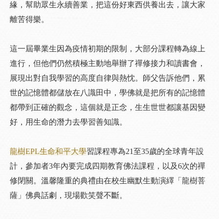
緣，幫助眾生永續善業，把這份好東西供養出去，讓大家
離苦得樂。
這一屆畢業生因為疫情初期的限制，大部分課程轉為線上
進行，但他們仍然積極主動地舉辦了禪修接力和讀書會，
展現出對自我學習的高度自律與熱忱。師父告訴他們，累
世的記憶體都儲放在八識田中，學佛就是把所有的記憶體
都帶到正確的觀念，這個就是正念，生生世世都讓基因變
好，用生命的潛力去學習善知識。
龍樹EPL
生命和平大學
習課程專為21至35歲的全球青年設
計，參加者3年內要完成四期教育佛法課程，以及6次的禪
修閉關。溫馨隆重的典禮由在校生幽默生動演繹「龍樹菩
薩」佛典話劇，現場歡笑聲不斷。