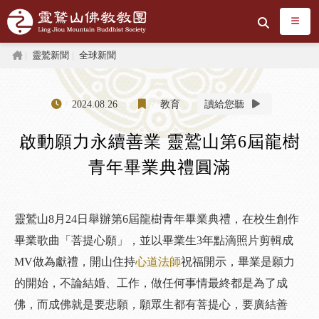
跳到主要內容區塊
搜尋
首頁
靈鷲新聞
全球新聞
2024.08.26
教育
讀給您聽
啟動願力永續善業 靈鷲山第6屆龍樹
青年畢業典禮圓滿
靈鷲山8月24日舉辦第6屆龍樹青年畢業典禮，在校生創作
畢業歌曲「菩提心願」，並以畢業生3年點滴照片剪輯成
MV做為獻禮，開山住持
心道法師
祝福開示，畢業是願力
的開始，不論結婚、工作，做任何事情最終都是為了成
佛，而成佛就是要悲願，願眾生都有菩提心，要廣結善