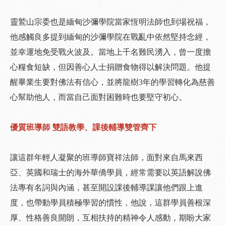
靈鷲山宗委也是緬甸沙彌學院當家恆明法師也到場祝福，
他感觸良多提到緬甸的沙彌學院在戰亂中依然堅持念經，
並幸運地免受戰火波及。當地上千名難民湧入，曾一度擔
心糧食短缺，但因善心人士捐贈食物得以解決問題。他提
醒畢業生要對佛法有信心，並將龍樹3年的學習轉化為慈善
心幫助他人，而當自己面對困難時也要堅守初心。
優質班導師 雙語教學、課後輔導雙管齊下
讓這群年輕人凝聚的班導師寶祥法師，面對來自馬來西
亞、英國和瑞士的海外華僑學員，經常需要以英語解說佛
法專有名詞與內涵，甚至開設課後輔導課讓他們跟上進
度，也帶動學員積極學習的慣性，他說，這群學員善根深
厚、性格善良開朗，互相扶持的精神令人感動，期盼大家