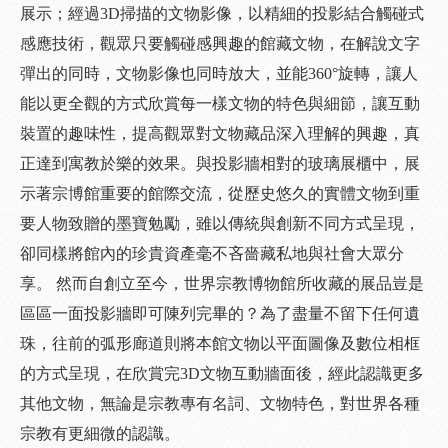
展示；經過3D掃描的文物影像，以精細的投影結合觸碰式
感應技術，觀眾只要觸碰感興趣的館藏文物，在解說文字
彈出的同時，文物影像也同時放大，並能360°旋轉，讓人
能以更全觀的方式欣賞每一樣文物的特色與細節，讓互動
裝置的趣味性，提高觀眾對文物藏品深入理解的興趣，真
正達到寓教於樂的效果。與投影牆相對的玻璃展櫃中，展
示著宗博館重要的館際交流，從歷史悠久的實體文物到重
要人物致贈的墨寶勉勵，雖以傳統與創新不同方式呈現，
卻同樣將館內的珍貴資產毫不吝嗇藏私地與社會大眾分
享。 然而自創立至今，世界宗教博物館所收藏的展品豈是
區區一面投影牆即可陳列完畢的？為了盡量不留下任何遺
珠，往前的弧形廊道則將本館文物以平面圖像及數位相框
的方式呈現，在欣賞完3D文物互動牆面後，經此認識更多
其他文物，無論是宗教專有名詞、文物特色，對世界各種
宗教有更細微的認識。