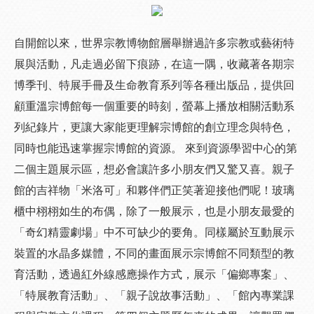
自開館以來，世界宗教博物館層舉辦過許多宗教或藝術特
展與活動，凡走過必留下痕跡，在這一隅，收藏著各期宗
博季刊、特展手冊及生命教育系列等各種出版品，提供回
顧重溫宗博館每一個重要的時刻，螢幕上播放相關活動系
列紀錄片，更讓大家能更理解宗博館的創立理念與特色，
同時也能迅速掌握宗博館的資源。 來到資源學習中心的第
二個主題展示區，想必會讓許多小朋友們又驚又喜。親子
館的吉祥物「米洛可」和夥伴們正笑著迎接他們呢！玻璃
櫃中栩栩如生的布偶，除了一般展示，也是小朋友最愛的
「奇幻精靈劇場」中不可缺少的要角。同樣屬於互動展示
裝置的水晶多媒體，不同的畫面展示宗博館不同類型的教
育活動，透過紅外線感應操作方式，展示「偏鄉專案」、
「特展教育活動」、「親子說故事活動」、「館內專業課