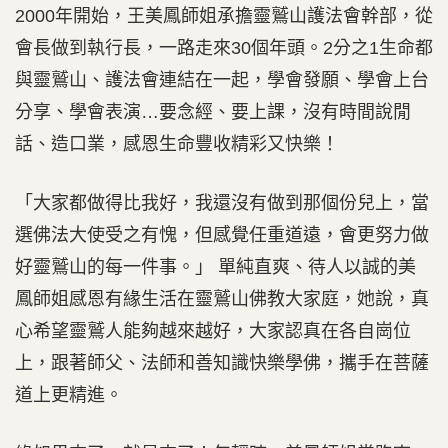
2000年開始，王美鳳師姐承擔靈鷲山護法會幹部，從
會長做到執行長，一路走來30個年頭。2分之1生命都
與靈鷲山、護法會連結在一起，學會發願、學會上台
分享、學會表演…要念經、要上課，沒有時間說閒
話、造口業，感恩生命豐收精彩又快樂！
「大家都做得比我好，我還沒有做到那個份兒上，當
選佛法大使受之有愧，但感覺任重道遠，會更努力做
好靈鷲山的每一件事。」 單純直爽、待人以誠的美
鳳師姐感恩有緣生活在靈鷲山佛教大家庭，她說，真
心希望靈鷲人能夠越來越好，大家認真在各自崗位
上，跟著師父、法師和善知識快樂學佛，攜手在菩薩
道上更精進。