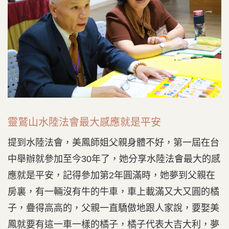
靈鷲山水陸法會最大感應就是平安
提到水陸法會，美鳳師姐父親身體不好，第一屆在台
中舉辦就參加至今30年了，她分享水陸法會最大的感
應就是平安，記得參加第2年圓滿時，她夢到父親在
房裏，有一輛沒有牛的牛車，車上載滿又大又圓的橘
子，疊得高高的，父親一直驕傲地跟人家說，要娶美
鳳就要有這一車一樣的橘子，橘子代表大吉大利，夢