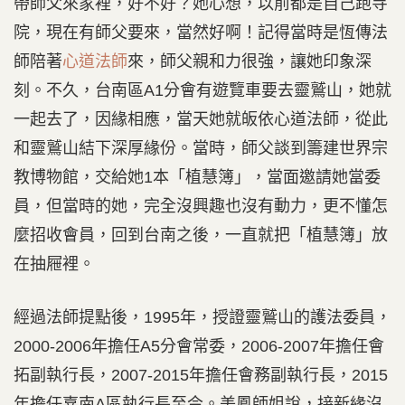
帶師父來家裡，好不好？她心想，以前都是自己跑寺
院，現在有師父要來，當然好啊！記得當時是恆傳法
師陪著
心道法師
來，師父親和力很強，讓她印象深
刻。不久，台南區A1分會有遊覽車要去靈鷲山，她就
一起去了，因緣相應，當天她就皈依心道法師，從此
和靈鷲山結下深厚緣份。當時，師父談到籌建世界宗
教博物館，交給她1本「植慧簿」，當面邀請她當委
員，但當時的她，完全沒興趣也沒有動力，更不懂怎
麼招收會員，回到台南之後，一直就把「植慧簿」放
在抽屜裡。
經過法師提點後，1995年，授證靈鷲山的護法委員，
2000-2006年擔任A5分會常委，2006-2007年擔任會
拓副執行長，2007-2015年擔任會務副執行長，2015
年擔任嘉南A區執行長至今。美鳳師姐說，接新緣沒