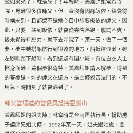
緣如果來了，就是來了！年輕時，美鳳師姐常跑寺
院，見過很多位師父，但一直沒有因緣皈依，總覺得
時候未到，且都還不是她心目中想要皈依的師父，因
此，只要一聽到皈依，就會從寺院落跑，屢試不爽，
後來覺得有壓力，就不去寺院了。某一天，做了一個
夢，夢中她搭船航行到很遠的地方，船抵達沙灘，她
左腳剛踏下船時，看到遠處有間小殿，有位白衣人士
擦身而過。這個夢很奇特，美鳳師姐請人解夢，得到
的答覆是，妳的師父在遠方，是主修觀音法門的，不
用急，時間到了就會遇到了。
師父當場邀約當委員護持靈鷲山
美鳳師姐的姐夫陳丁林當時是台南區執行長，捐助房
子讓師兄姐共修， 1992年某一天，姐夫跟她說，要