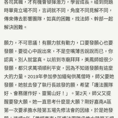
各司其職，才有機會發揮潛力，學習成長。碰到問題
時畢竟立場不同，言詞就不同，角度不同見解不同，
傳來傳去影響團隊，如真的困難，找法師、幹部一起
解決困難。
願力，不可思議！有願力就有動力，口要發願心也要
發願，要從心中說出來，不是空嘴薄舌說說而已，你
認真，別人就當真。以前到寺廟拜拜，美鳳師姐很少
發願，都只求萬項順利平安，因為不知道發願有這麼
大的力量。2019年參加參加緬甸供萬僧時，師父要她
發願，她就去發了執行長該發的願，希望「護法團隊
好、會務運作好、靈鷲山好！」。第2天，師父又提
醒要發大願。她一直思考什麼是大願？剛好嘉南A區
第一次要承擔水陸第五場先修法會的因緣，於是她發