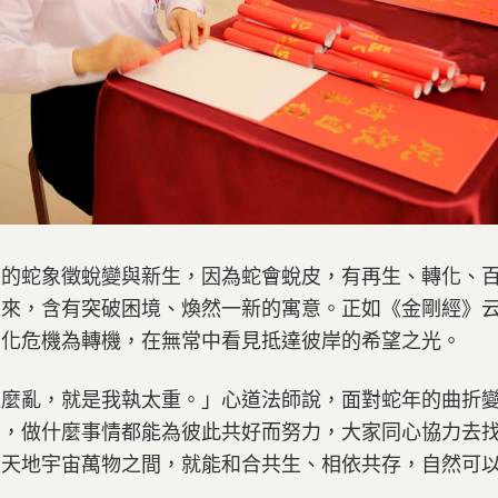
變的蛇象徵蛻變與新生，因為蛇會蛻皮，有再生、轉化、
未來，含有突破困境、煥然一新的寓意。正如《金剛經》
，化危機為轉機，在無常中看見抵達彼岸的希望之光。
這麼亂，就是我執太重。」心道法師說，面對蛇年的曲折
著，做什麼事情都能為彼此共好而努力，大家同心協力去
至天地宇宙萬物之間，就能和合共生、相依共存，自然可