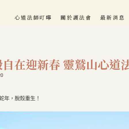
心道法師叮嚀
關於護法會
最新消息
人間觀音行 有我一
護法會介紹
定行
歷史沿革
大事紀
殼自在迎新春 靈鷲山心道
百福心要
20
各區會介紹
蛇年，脫殼重生！