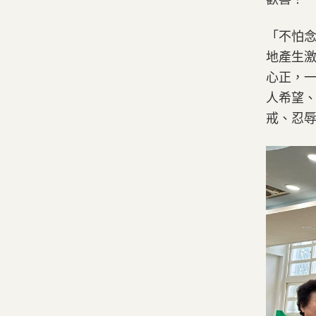
「不怕
地產生
心正，
人希望
戒、忍