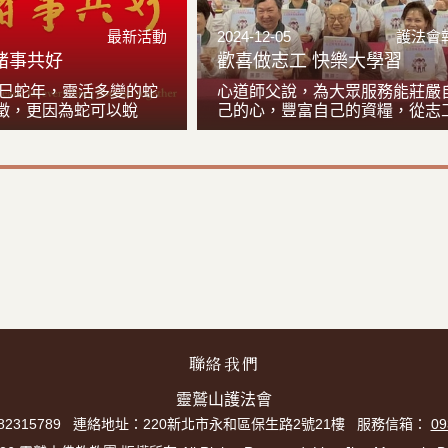
最新活動
2024-12-05
護法會
諸事共好
歡喜做志工 快樂大學習
是乙巳蛇年，靈活多變的蛇
心道師父說，為大眾服務能莊嚴
徵，更因為蛇可以蛻
己的心，豐富自己的資糧，從志
、轉化、百折不撓的寓
服務中培養「福」跟「慧」。累
聯的墨寶「脫殼自在 諸
成佛的資糧，大眾是我們成佛的
是希望今年在多事曲
份，用慈悲、奉獻、服務的心與
常中，大家能夠放下熱
生連結。從承擔中提升自己，歡
惱就是污染， 讓我們的
生命，在菩薩道上，必定能獲得
因此，當我們放下執
多善緣。
就現前，正如熱惱脫殼
脫殼」就是讓我們學習
轉化煩惱，離開多事曲
我們脫開這個執著的硬
永息，就會迎來蛻變重
。
聯絡我們
靈鷲山護法會
315789
連絡地址：220新北市永和區保生路2號21樓
服務信箱：
09