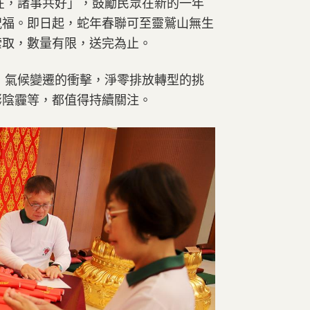
在，諸事共好」，鼓勵民眾在新的一年
祝福。即日起，蛇年春聯可至靈鷲山無生
索取，數量有限，送完為止。
年，氣候變遷的衝擊，淨零排放轉型的挑
膨陰霾等，都值得持續關注。