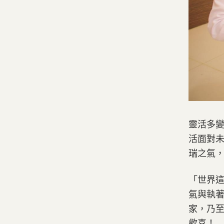
靈活多
活面對
瑞之氣
「世界
氣與執
家，乃
歡喜！