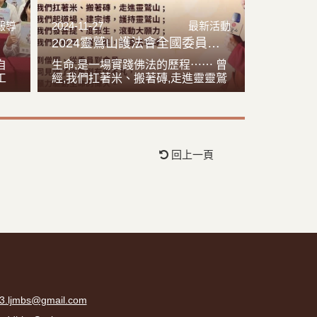
報導
2024-11-27
最新活動
2024靈鷲山護法會全國委員歲末感恩聯誼會
自
生命,是一場實踐佛法的歷程⋯⋯ 曾
工
經,我們扛著米、搬著磚,走進靈靈鷲
積
山; 知恩,我們起道場、建宗博,護持
養
靈鷲山; 感恩,我們發菩提、度眾生,
眾
滾動大願力; 報恩,我們愛和平、護生
喜
態,以愛鷲地球!
諸
回上一頁
3.ljmbs@gmail.com