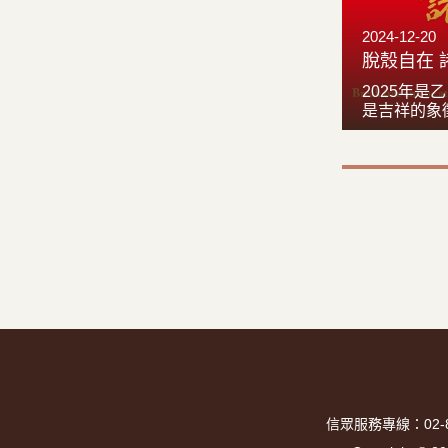
2024-12-20
脫殼自在 
2025年
是吉祥的象
皮，有再生
意。今年春
事共好」，
折，變化無
惱執著，熱
心不清淨，
著，清淨心
一樣；而「
消融執著，
折的心，當
殼後，熱惱
生得大自在
信眾服務專線：02-82