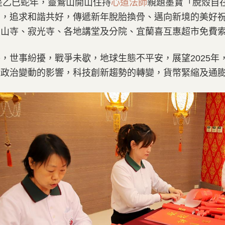
年是乙巳蛇年，靈鷲山開山住持
心道法師
親題墨寶「脫殼自
著，追求和諧共好，傳遞新年脫胎換骨、邁向新境的美好
聖山寺、寂光寺、各地講堂及分院、宜蘭喜互惠超市免費
，世事紛擾，戰爭未歇，地球生態不平安，展望2025
緣政治變動的影響，科技創新趨勢的轉變，貨幣緊縮及通