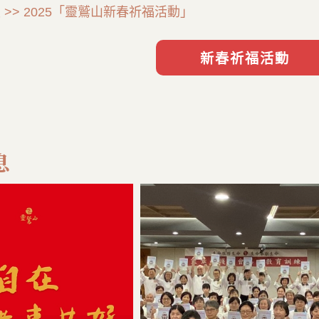
 >> 2025「靈鷲山新春祈福活動」
息