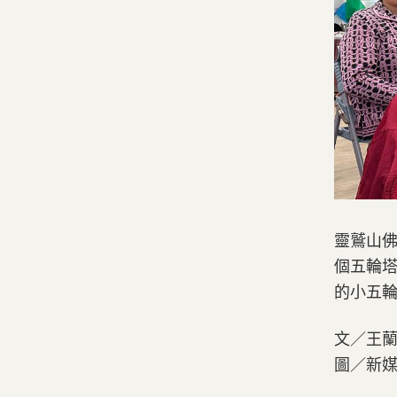
靈鷲山佛
個五輪塔
的小五
文／王
圖／新