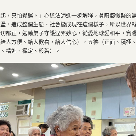
念起，只怕覺遲。」心道法師進一步解釋，貪瞋癡慢疑的
激盪，造成整個生態、社會變成現在這個樣子，所以世界
一切都正，勉勵弟子守護涅槃妙心，從愛地球愛和平，實
、給人方便、給人歡喜，給人信心），五德（正面、積極
辱、精進、禪定、般若）。