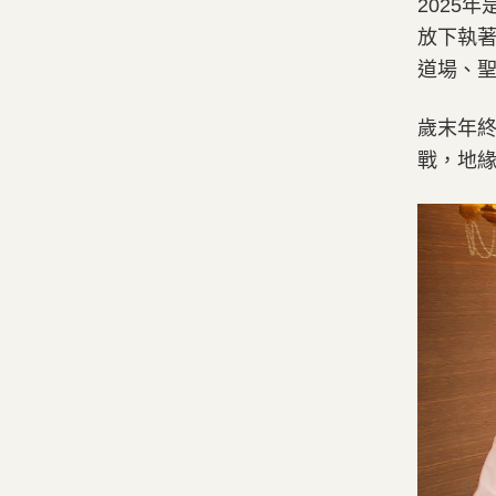
2025
放下執
道場、
歲末年終
戰，地