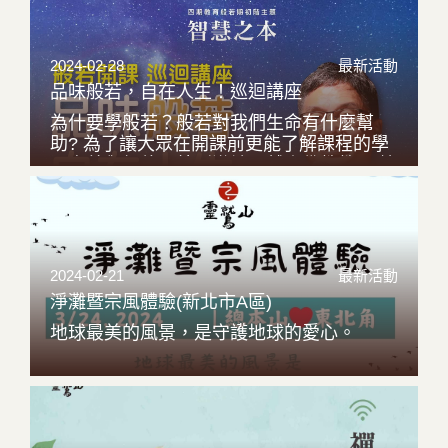
2024-02-28
最新活動
品味般若，自在人生！巡迴講座
為什要學般若？般若對我們生命有什麼幫
助? 為了讓大眾在開課前更能了解課程的學
習意義與價值，特別邀請靈鷲山佛教教團 檀
講師陳松根，展開全國各據點巡迴講座，邀
請您跟著阿根師兄一起走入上師胸懷，品味
般若法喜，從空性智慧中，活出屬於你的自
在人生！
2024-02-21
最新活動
淨灘暨宗風體驗(新北市A區)
地球最美的風景，是守護地球的愛心。