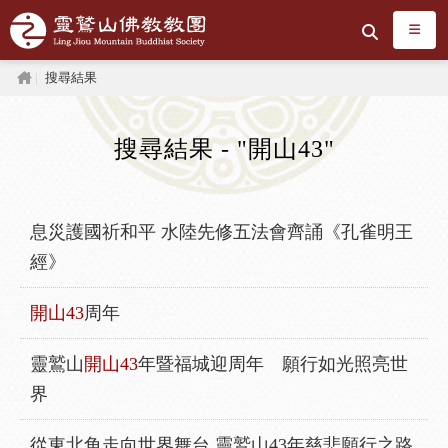
跳到主要內容區塊
搜尋
首頁
搜尋結果
搜尋結果 - "開山43"
息災護國祈和平 水陸先修五法會齊誦《孔雀明王
經》
開山43
周年
靈鷲山
開山43
年暨福城迎周年 願行如光照亮世
界
從東北角走向世界舞台 靈鷲山43年慈悲願行之路