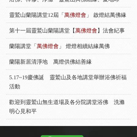
靈鷲山蘭陽講堂12屆「
萬佛燈會
」 啟燈結萬佛緣
第十一屆靈鷲山蘭陽講堂【
萬佛燈會
】法會紀事
蘭陽講堂「
萬佛燈會
」 燈燈相續結緣萬佛
蘭陽新居清淨地 萬燈供佛結善緣
5.17~19慶佛誕 靈鷲山及各地講堂舉辦浴佛祈福
活動
歡迎到靈鷲山無生道場及各分院講堂浴佛 洗滌
明心見和平