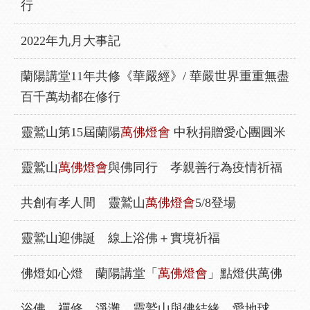
行
2022年九月大事記
蘭陽講堂11年共修《華嚴經》/ 華嚴世界重重無盡
百千萬劫都在修行
靈鷲山第15屆蘭陽
萬佛燈會
中秋捐贈愛心團圓米
靈鷲山
萬佛燈會
與佛同行 孝親善行為疫情祈福
共創有孝人間 靈鷲山
萬佛燈會
5/8登場
靈鷲山迎佛誕 線上浴佛＋實境祈福
佛燈如心燈 蘭陽講堂「
萬佛燈會
」點燈供萬佛
浴佛、禪修、淨灘 靈鷲山與佛結緣、愛地球