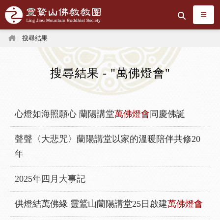
跳到主要內容區塊
搜尋
首頁
搜尋結果
搜尋結果 - "萬佛燈會"
心燈如海照願心 蘭陽講堂
萬佛燈會
同慶佛誕
聲聲〈大悲咒〉蘭陽講堂以家的溫暖陪伴共修20
年
2025年四月大事記
供燈結萬佛緣 靈鷲山蘭陽講堂25日啟建
萬佛燈會