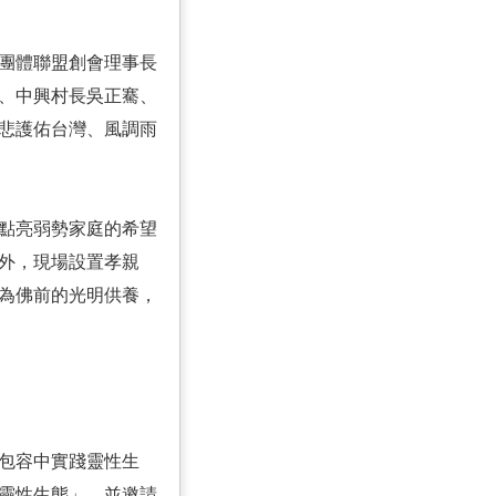
長團體聯盟創會理事長
、中興村長吳正騫、
悲護佑台灣、風調雨
動點亮弱勢家庭的希望
外，現場設置孝親
為佛前的光明供養，
包容中實踐靈性生
靈性生態」，並邀請