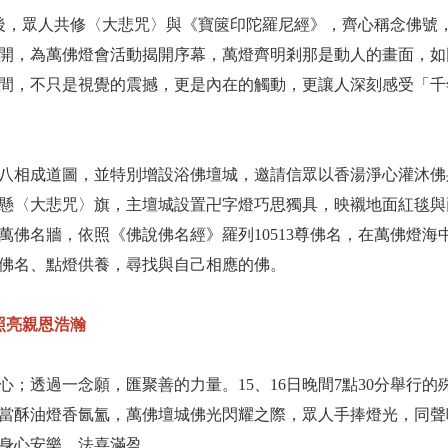
淨後，眾人共修〈大悲咒〉與《寶篋印陀羅尼經》，齊心稱念佛號
展開，為萬佛燈會活動揭開序幕，萬燈齊明剎那是動人的畫面，
間，不只是視覺的震撼，更是內在的觸動，更讓人深刻感受「千
八相成道圖，並特別增設浴佛壇城，邀請信眾以香湯淨心灌沐佛
懸〈大悲咒〉旗，主壇城設置卍字燈巧思獨具，映襯地面紅毯與
的萬佛名牆，依照《佛說佛名經》羅列10513尊佛名，在萬佛燈海
佛名、點燈供養，尋找與自己相應的佛。
照亮親恩浩瀚
心；透過一念願，匯聚善的力量。15、16日晚間7點30分舉行
當酥油燈香氤氳，萬佛壇城佛光閃耀之際，眾人手捧燈光，同聲
身心安樂、法喜滿盈。