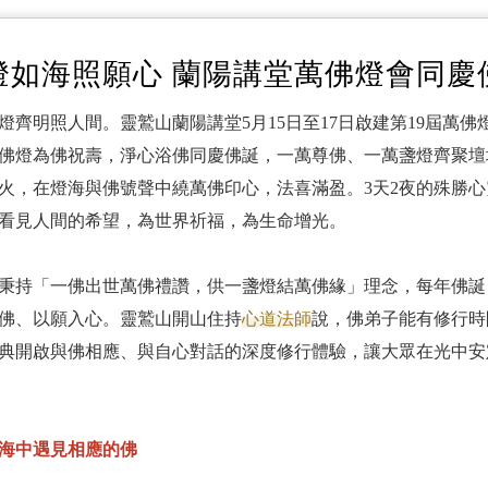
燈如海照願心 蘭陽講堂萬佛燈會同慶
燈齊明照人間。靈鷲山蘭陽講堂5月15日至17日啟建第19屆萬
萬佛燈為佛祝壽，淨心浴佛同慶佛誕，一萬尊佛、一萬盞燈齊聚
火，在燈海與佛號聲中繞萬佛印心，法喜滿盈。3天2夜的殊勝
看見人間的希望，為世界祈福，為生命增光。
講堂秉持「一佛出世萬佛禮讚，供一盞燈結萬佛緣」理念，每年佛
佛、以願入心。靈鷲山開山住持
心道法師
說，佛弟子能有修行時
典開啟與佛相應、與自心對話的深度修行體驗，讓大眾在光中安
海中遇見相應的佛