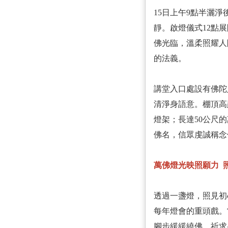
15日上午9點半灑
靜。啟燈儀式12點
佛光臨，溫柔照耀人
的法義。
講堂入口處設有佛陀
清淨身語意。棚頂高
燈架；長達50公尺
佛名，信眾虔誠稱念
萬佛燈光映照願力 
透過一盞燈，照見初
每年燈會的重頭戲。
腳步緩緩繞佛，祈求