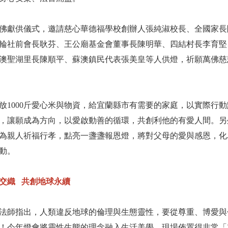
行萬佛獻供儀式，邀請慈心華德福學校創辦人張純淑校長、全國家
輪社前會長耿芬、王公廟基金會董事長陳明華、四結村長李育堅
澳聖湖里長陳順平、蘇澳鎮民代表張美皇等人供燈，祈願萬佛慈
放1000斤愛心米與物資，給宜蘭縣市有需要的家庭，以實際行
，讓願成為方向，以愛啟動善的循環，共創利他的有愛人間。另
為親人祈福行孝，點亮一盞盞報恩燈，將對父母的愛與感恩，化
動。
交織 共創地球永續
法師指出，人類違反地球的倫理與生態靈性，要從尊重、博愛與
！今年燈會將靈性生態的理念融入生活美學，現場佈置得非常「