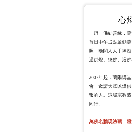
心
一燈一佛結善緣，萬
首日中午12點啟動
照；晚間人人手捧燈
過供燈、繞佛、浴佛
2007年起，蘭陽
會，邀請大眾以燈供
報的人。這場宗教盛
同行。
萬佛名牆現法藏 燈