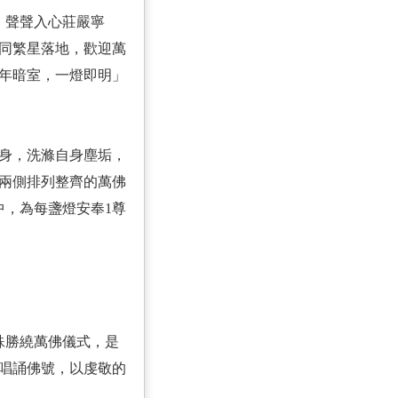
，聲聲入心莊嚴寧
如同繁星落地，歡迎萬
年暗室，一燈即明」
身，洗滌自身塵垢，
兩側排列整齊的萬佛
中，為每盞燈安奉1尊
的殊勝繞萬佛儀式，是
唱誦佛號，以虔敬的