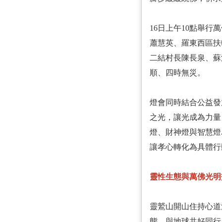
16日上午10點舉
蕭慧英、羅東西區扶
二結村長陳長泉、蘇
順、四時無災。
燈會同時結合公益發
之光，讓光成為力量
燈、財神燈與智慧燈
讓孝心轉化為具體行
靈性生態與萬佛光明
靈鷲山開山住持心道
態，與地球共好同行