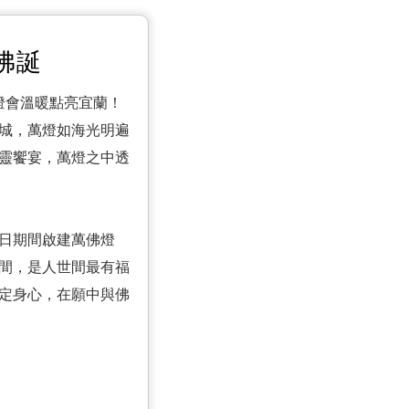
佛誕
佛燈會溫暖點亮宜蘭！
壇城，萬燈如海光明遍
心靈饗宴，萬燈之中透
誕日期間啟建萬佛燈
間，是人世間最有福
定身心，在願中與佛