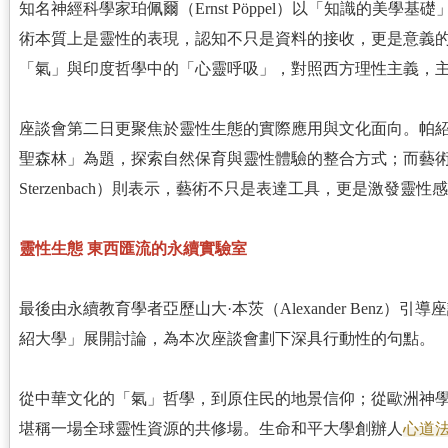
知名神經科學家珀佩爾（Ernst Pöppel）以「知識的美
術本質上是靈性的表現，認知不只是資料的接收，更是意義
「氣」與印度哲學中的「心靈呼吸」，對照西方理性主義，
座談會第二日更聚焦於靈性生態的實際應用與文化面向。帕紹大學教授施
聖森林」為題，探索自然保育與靈性體驗的整合方式；而藝術教育家施
Sterzenbach）則表示，藝術不只是表達工具，更是激發靈
靈性生態 東西匯流的永續實驗室
最後由永續教育學者亞歷山大·本茨（Alexander Benz
紹大學」展開討論，為本次座談會劃下深具行動性的句點。
從中華文化的「氣」哲學，到原住民的地景信仰；從歐洲神
堪稱一場全球靈性資源的共修場。生命和平大學創辦人
心道