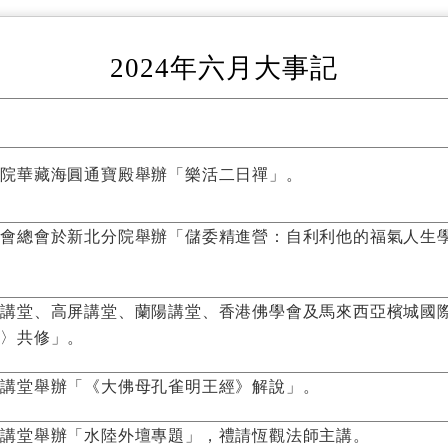
2024年六月大事記
上院華藏海圓通寶殿舉辦「樂活二日禪」。
法會總會於新北分院舉辦「儲委精進營：自利利他的福氣人生
園講堂、高屏講堂、蘭陽講堂、香港佛學會及馬來西亞檳城國
咒〉共修」。
屏講堂舉辦「《大佛母孔雀明王經》解說」。
陽講堂舉辦「水陸外壇專題」，禮請恆觀法師主講。