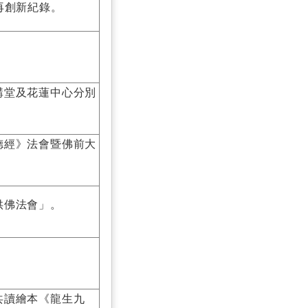
再創新紀錄。
講堂及花蓮中心分別
德經》法會暨佛前大
供佛法會」。
共讀繪本《龍生九