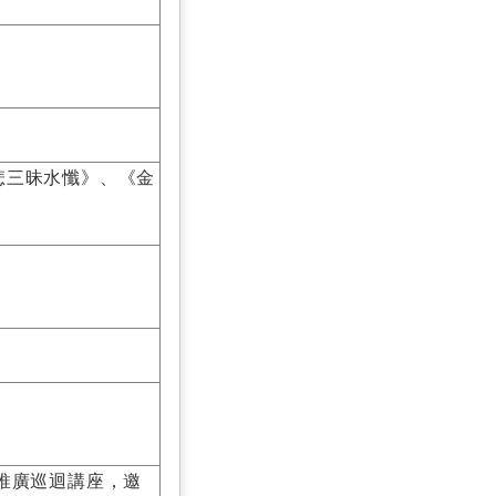
悲三昧水懺》、《金
推廣巡迴講座，邀