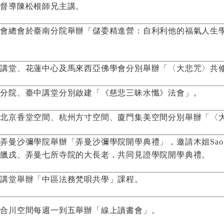
會督導陳松根師兄主講。
法會總會於臺南分院舉辦「儲委精進營：自利利他的福氣人生
隆講堂、花蓮中心及馬來西亞佛學會分別舉辦「〈大悲咒〉共
北分院、臺中講堂分別啟建「《慈悲三昧水懺》法會」。
國北京香堂空間、杭州方寸空間、廈門集美空間分別舉辦「〈
弄曼沙彌學院舉辦「弄曼沙彌學院開學典禮」，邀請木姐Sao S
和臘戌、弄曼七所寺院的大長老，共同見證學院開學典禮。
中講堂舉辦「中區法務梵唄共學」課程。
海合川空間每週一到五舉辦「線上讀書會」。