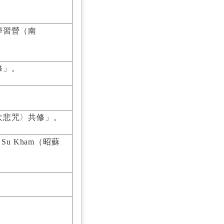
學習營（南
修」。
大悲咒〉共修」。
u Kham（昭蘇