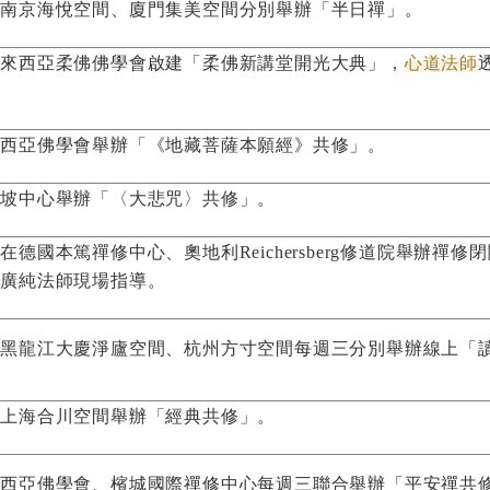
國南京海悅空間、廈門集美空間分別舉辦「半日禪」。
馬來西亞柔佛佛學會啟建「柔佛新講堂開光大典」，
心道法師
來西亞佛學會舉辦「《地藏菩薩本願經》共修」。
加坡中心舉辦「〈大悲咒〉共修」。
在德國本篤禪修中心、奧地利Reichersberg修道院舉辦禪
、廣純法師現場指導。
國黑龍江大慶淨廬空間、杭州方寸空間每週三分別舉辦線上「
國上海合川空間舉辦「經典共修」。
來西亞佛學會、檳城國際禪修中心每週三聯合舉辦「平安禪共