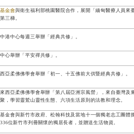
善基金會
與衛生福利部桃園醫院合作，展開「緬甸醫療人員來
為第三梯。
莊中港中心每週三舉辦「經典共修」。
義中心舉辦「平安禪共修」。
來西亞柔佛佛學會舉辦「初一、十五佛前大供暨經典共修」。
馬來西亞柔佛佛學會舉辦「第八屆亞洲宗風營」，來自臺灣及
齊聚，學習靈鷲山靈性生態、六項生活原則的法教和理念。
善基金會與新竹市政府、松翰科技及當地十一個獨老志工團體
336位新竹市列冊關懷的獨居長者，並贈送生活物資。