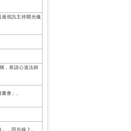
透過視訊主持開光儀
修閉關，恭請心道法師
讀書會」。
修」，同步線上。