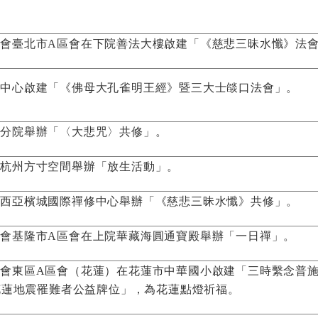
法會臺北市A區會在下院善法大樓啟建「《慈悲三昧水懺》法
林中心啟建「《佛母大孔雀明王經》暨三大士燄口法會」。
南分院舉辦「〈大悲咒〉共修」。
國杭州方寸空間舉辦「放生活動」。
來西亞檳城國際禪修中心舉辦「《慈悲三昧水懺》共修」。
法會基隆市A區會在上院華藏海圓通寶殿舉辦「一日禪」。
會東區A區會（花蓮）在花蓮市中華國小啟建「三時繫念普
3花蓮地震罹難者公益牌位」，為花蓮點燈祈福。