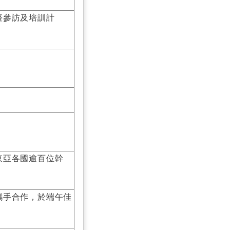
臺參訪及培訓計
東亞各國逾百位幹
攜手合作，於端午佳