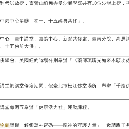
利考試放榜，靈鷲山緬甸弄曼沙彌學院共有10位沙彌上榜，
莊中港中心舉辦「初一、十五經典共修」。
林中心、臺中講堂、嘉義中心、新營共修處、臺南分院、高屏
一、十五佛前大供」。
港佛學會、美國紐約道場分別舉辦「《藥師琉璃光如來本願功
北講堂於講堂修繕期間，假臺北市松江佛堂場所，舉辦「千燈
陽講堂每週五舉辦「健康活力社」運動課程。
博物館
舉辦「解鎖眾神密碼——龍神的守護力量」，邀請親子