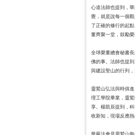
心道法師也提到，華
覺，就是說每一個觀
了正確的修行的起點
董齊聚一堂，鼓勵榮
全球榮董總會秘書長
佛的事。法師也提到
與建設聖山的行列，
靈鷲山弘法與時俱進
理工學院畢業，靈鷲
享。楊凱辰提到，科
收新知，現場反應熱
華嚴法會是靈鷲山每