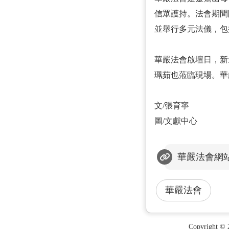
信眾護持。法會期間
並舉行多元法儀，包
華嚴法會啟壇日，新
珮茹也蒞臨現場。華
文/張育寧
圖/文獻中心
華嚴法會網
華嚴法會
Copyright ©