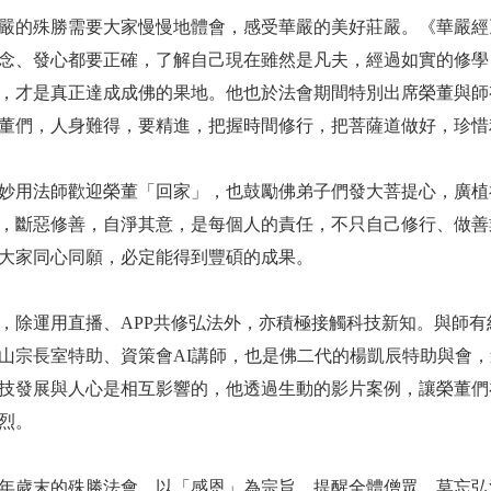
嚴的殊勝需要大家慢慢地體會，感受華嚴的美好莊嚴。《華嚴經
念、發心都要正確，了解自己現在雖然是凡夫，經過如實的修學
，才是真正達成成佛的果地。他也於法會期間特別出席榮董與師
董們，人身難得，要精進，把握時間修行，把菩薩道做好，珍惜
妙用法師歡迎榮董「回家」，也鼓勵佛弟子們發大菩提心，廣植
，斷惡修善，自淨其意，是每個人的責任，不只自己修行、做善
大家同心同願，必定能得到豐碩的成果。
，除運用直播、APP共修弘法外，亦積極接觸科技新知。與師有
山宗長室特助、資策會AI講師，也是佛二代的楊凱辰特助與會，
技發展與人心是相互影響的，他透過生動的影片案例，讓榮董們
烈。
年歲末的殊勝法會，以「感恩」為宗旨，提醒全體僧眾，莫忘弘