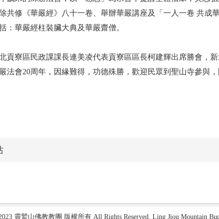
除共修《華嚴經》八十一卷、舉辦華嚴講座及「一人一卷 共成
括：華嚴經柱裝臟大典及華嚴齋僧。
北貢寮區民政課課長連美凌代表貢寮區區長柯建輝出席勝會，新
嚴法會20周年，因緣難得，功德殊勝，歡迎民眾到聖山寺參與
站
 2023 靈鷲山佛教教團 版權所有 All Rights Reserved. Ling Jiou Mountain Buddh