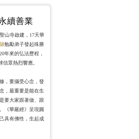
 永續善業
於聖山寺啟建，17天華
師
勉勵弟子發起殊勝
20年來的弘法歷程，
球信眾熱烈響應。
修，要攝受心念，發
念，最重要是能在生
是要大家跟著做、跟
。《華嚴經》呈現圓
己具有佛性，生起成