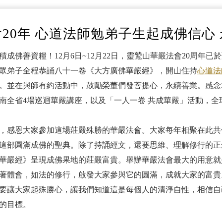
20年 心道法師勉弟子生起成佛信心
成佛善資糧！12月6日~12月22日，靈鷲山華嚴法會20周年已
眾弟子全程恭誦八十一卷《大方廣佛華嚴經》，開山住持
心道法
。並在與師有約活動中，鼓勵榮董們發菩提心，永續善業。感念
南全省4場巡迴華嚴講座，以及「一人一卷 共成華嚴」活動，全
，感恩大家參加這場莊嚴殊勝的華嚴法會。大家每年相聚在此共
這部圓滿成佛的聖典。除了持誦經文，還要思維、理解修行的正
華嚴經》呈現成佛果地的莊嚴富貴。舉辦華嚴法會最大的用意就
著體會，如法的修行，啟發大家參與它的圓滿，成就大家的富貴
要讓大家起殊勝心，讓我們知道這是每個人的清淨自性，相信自
的目標。