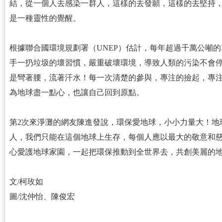
結，從一個人去感染一群人，這樣的去發願，這樣的去堅持
是一種靈性的覺醒。
根據聯合國環境規劃署（UNEP）估計，每年超過千萬公噸
手一扔垃圾的壞習慣，嚴重破壞環境，導致人類的污染不會
是彎著腰，流著汗水！每一次清楚的參與，專注的撿起，專
為地球盡一點心，也讓自己回到原點。
第2次來淨灘的網友陳進發說，環保愛地球，小小力量大！地
人，我們只能在這個地球上生存，每個人應以最大的敬意和
心愛護地球家園，一起把環保推動到全世界去，共創美麗的
文/柯玫如
圖/沈仲怡、陳俊宏