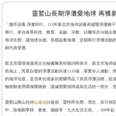
靈鷲山長期淨灘愛地球 再獲
「攜手認養 淨灘同行」113年新北市海岸認養表揚暨淨灘種
舉行。來自各界科技、教育、金融、宗教、社團等共58個企
海洋生態、讓地球永續。長期認養海灘、定期舉行淨灘活動
師代表受獎。
新北市環境保護局主任秘書陳美玲致詞時表示，新北市海岸線共
前為止，民眾自發的淨灘活動共達1116場，著實令人感動
的海洋垃圾，是否來自過多的塑膠用品？與其淨灘治標，從
極推動使用環保購物袋，讓減塑愛地球成為生活的一部分，
靈鷲山開山住持
心道法師
提倡「靈性即生態」理念，並引領
中，除推動寧靜、素食、減碳等「九大生活主張」，106年