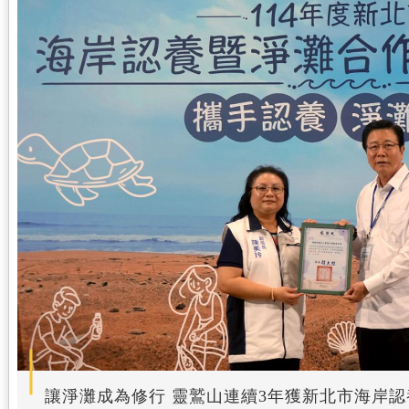
讓淨灘成為修行 靈鷲山連續3年獲新北市海岸認