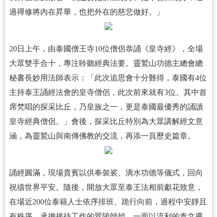
過禪修將內在昇華，也把外在的慈悲做好。」
20日上午，由泰國僧王寺10位僧侶恭誦《皇寺經》，全場
大眾雙手合十，專注聆聽經典法要。靈鷲山功德主總會總
秘書長妙用法師表示：「此次追思會十分難得，泰國有4位
主持泰王誦經法會的皇寺僧侶，此次前來就有3位。其中首
席梵唱的探采比丘，乃皇族之一，更是泰國最優秀的誦讀
皇寺經典僧侶。」會後，探采比丘特別為大眾講解經文意
涵，為靈鷲山與南傳佛教的交流，再添一頁歷史篇章。
誦經圓滿，現場貴賓以供奉袈裟、滴水功德等儀式，回向
祝禱世界平安。隨後，開放大眾至泰王法相前獻花致意，
在場近200位泰籍人士依序排班、跪行向前，過程中安靜且
有秩序，承擔接待工作的翠陵師姐，一面以流利的泰文導