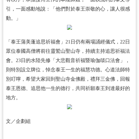
引，一面感動地說：「他們對於泰王崇敬的心，讓人很感
動。」
「泰王蒲美蓬追思祈福會」21日仍有兩場誦經儀式，22日
眾位泰國高僧將前往靈鷲山聖山寺，持續主持追思祈福法
會。23日的水陸先修「大悲觀音祈福暨瑜伽燄口法會」，
則特別設立牌位，悼念泰王一生的福慧功德。心道法師特
別叮嚀，希望大家回到聖山寺金佛殿，禮拜三金佛，回報
泰王恩德、追思他一生的德行，共同祈願泰王到達最好的
地方。
文／企劃組