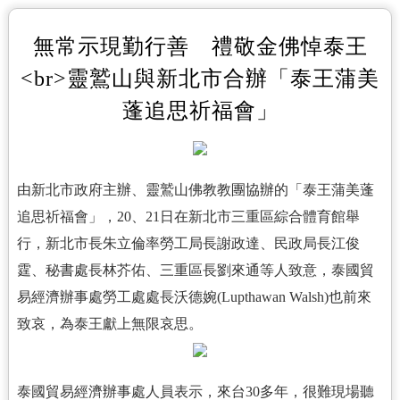
無常示現勤行善 禮敬金佛悼泰王
<br>靈鷲山與新北市合辦「泰王蒲美
蓬追思祈福會」
由新北市政府主辦、靈鷲山佛教教團協辦的「泰王蒲美蓬
追思祈福會」，20、21日在新北市三重區綜合體育館舉
行，新北市長朱立倫率勞工局長謝政達、民政局長江俊
霆、秘書處長林芥佑、三重區長劉來通等人致意，泰國貿
易經濟辦事處勞工處處長沃德婉(Lupthawan Walsh)也前來
致哀，為泰王獻上無限哀思。
泰國貿易經濟辦事處人員表示，來台30多年，很難現場聽