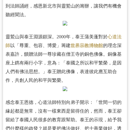
到法師誦經，感恩新北市與靈鷲山的籌辦，讓我們有機會
聽經聞法。
靈鷲山與泰王淵源頗深。2000年，泰王蒲美蓬對於
心道法
師
以「尊重、包容、博愛」籌建
世界宗教博物館
的理念深
表嘉許，饋贈法師一尊珍藏在僧王寺的銅色佛像。銅像基
座上鐫有兩行小字，意為：「泰國之所以和平繁榮，是因
人們有佛法思想。」泰王贈此佛像，表達彼此應互助合
作，共創人民的和平與繁榮。
感念泰王恩德，心道法師特別向弟子開示：「世間一切的
緣起都是無常，沒有一樣東西是留得住的，然而，泰王卻
留給了泰國人民很多的教育跟幫助。泰王的示現，給予我
們什麼樣的啟發？就是要把佛法做好、把十善業做好，透