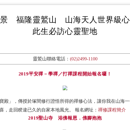
百景 福隆靈鷲山 山海天人世界級
此生必訪心靈聖地
靈鷲山聯絡電話：
(02)2499-1100
2019平安禪－學禪／打禪課程開始報名囉！
寶殿」，傳授於塚間修行證悟所得的禪修心法，讓你我在山海一
喜，走回睽違已久的自家本地風光。 報名網址：
禪修課程簡介
2019聖山寺 浴佛報恩．佛腳抱抱