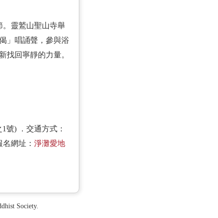
節。靈鷲山聖山寺舉
偈」唱誦聲，參與浴
新找回寧靜的力量。
之1號) ．交通方式：
報名網址：
淨灘愛地
ist Society.