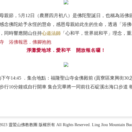
母親節，5月12日（農曆四月初八）是佛陀聖誕日，也稱為浴佛
感念佛陀給予永恆的慧命，感恩母親給此生的生命，透過「浴佛
，同時響應開山住持
心道法師
「心和平，世界就和平」理念，重
聖山寺 浴佛報恩．佛腳抱抱
淨灘愛地球．愛和平 開放報名囉！
六)下午14:45 ．集合地點：福隆聖山寺金佛殿前 (貢寮區東興街30
步行10分鐘或自行開車 集合完畢將一同前往石碇溪出海口步道 
 2023 靈鷲山佛教教團 版權所有 All Rights Reserved. Ling Jiou Mountain Buddh