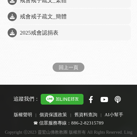
戒會戒子疏文_繁體
戒會戒子疏文_簡體
2025戒會認捐表
回上一頁
追蹤我們：
版權聲明
個資保護政策
舊資料查詢
AI小幫手
☎ 信眾服務專線：886-2-82315789
Copyright ⓒ2023 靈鷲山佛教教團 版權所有 All Rights Reserved. Ling