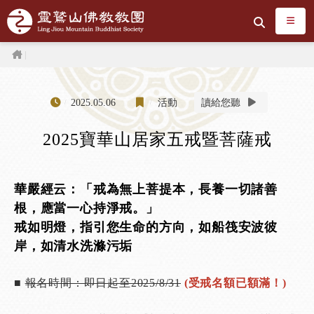
跳到主要內容區塊
搜尋
首頁
2025.05.06
活動
讀給您聽
2025寶華山居家五戒暨菩薩戒
華嚴經云：「戒為無上菩提本，長養一切諸善
根，應當一心持淨戒。」
戒如明燈，指引您生命的方向，如船筏安波彼
岸，如清水洗滌污垢
■
報名時間：即日起至2025/8/31
(受戒名額已額滿！)