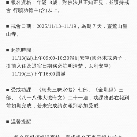
■ 報名資格：年滿18歲，對佛法具正知正見，並護持戒
會-行願功德主(含)以上。
■ 戒會日期：2025/11/13~11/19，為期７天，靈鷲山聖
山寺。
■ 起訖時間：
11/13(四)上午09:00-10:30報到安單(國外求戒弟子，
提前入住及退宿日期務必註明清楚，以利安單)
11/19(三)下午16:00圓滿
■ 受戒功課：《慈悲三昧水懺》七部、《金剛經》三
部、《八十八佛大懺悔文》二十一遍，功課務必在報到
前如期完成，若未完成請勿報到參加受戒。
■ 温馨提醒：