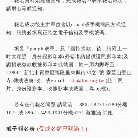
．報名資料須經過審核，完成報名不表示報名成功，
請耐心等候通知。
．報名成功後主辦單位會以e-mail或手機簡訊方式通
知，請務必填寫正確之電子信箱及手機號碼。
．填妥「google表單」及「護持捐款」後，請附上一
吋大頭照、身分證影印本(外籍者請提供護照影印本)及
認捐表繳款收據影印本或截圖，於一周內郵寄至：
228001 新北市貢寮區福隆里東興街30之1號 靈鷲山聖山
寺-傳戒法會 收，或e-mail：
sila@ljm.org.tw
(註：照
片、身份證影本、收據影本或截圖，為jpg檔)。
．若有任何報名問題 請電洽： 886-2-8231-6789分機
1072 或 886-2-2499-1901分機6551 游雅涵 師姐
戒子報名表
(受戒名額已額滿！)